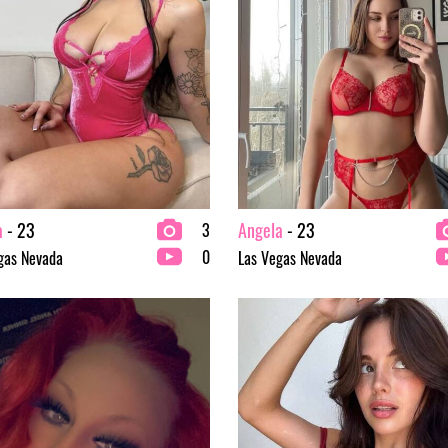
a
- 23
Angela
- 23
3
0
gas Nevada
Las Vegas Nevada