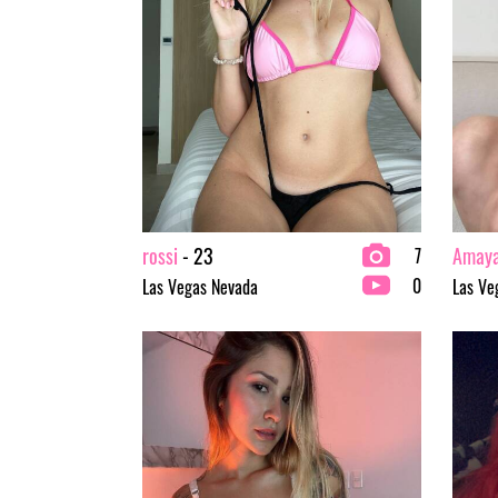
rossi
- 23
Amay
7
0
Las Vegas Nevada
Las Ve