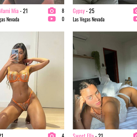
 Mami Mia
- 21
Gypsy
- 25
8
0
gas Nevada
Las Vegas Nevada
21
Sweet Ella
- 21
4