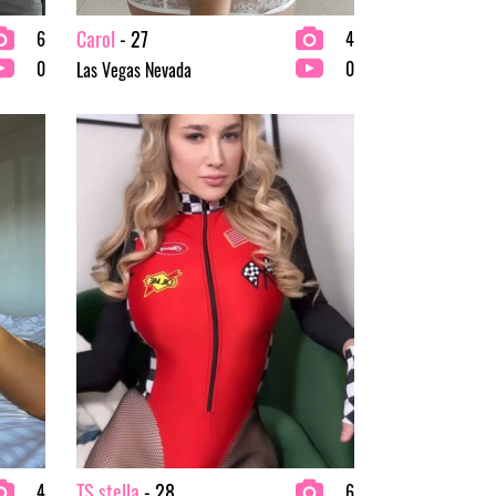
Carol
- 27
6
4
0
0
Las Vegas Nevada
TS stella
- 28
4
6