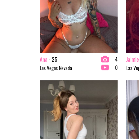
Ana
- 25
Jaimie
4
0
Las Vegas Nevada
Las Ve