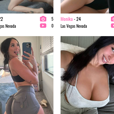
22
Monika
- 24
5
0
gas Nevada
Las Vegas Nevada