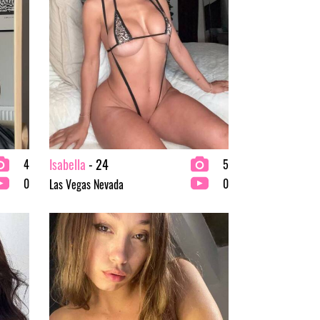
Isabella
- 24
4
5
0
0
Las Vegas Nevada