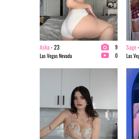
Asha
- 23
Sage
-
9
0
Las Vegas Nevada
Las Ve