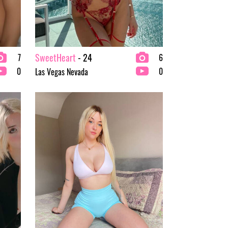
SweetHeart
- 24
7
6
0
0
Las Vegas Nevada