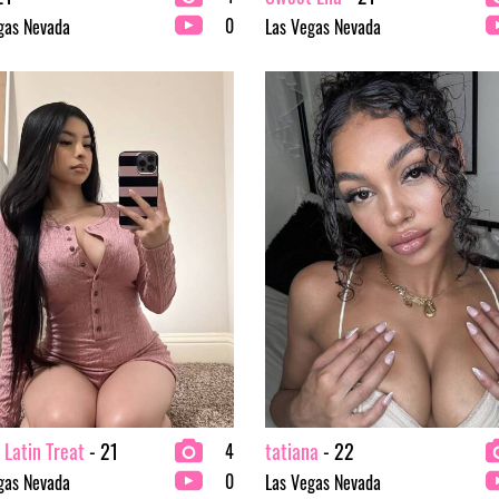
0
gas Nevada
Las Vegas Nevada
 Latin Treat
- 21
tatiana
- 22
4
0
gas Nevada
Las Vegas Nevada