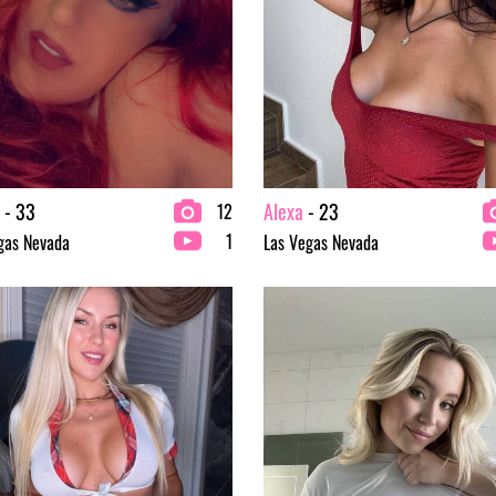
- 33
Alexa
- 23
12
1
gas Nevada
Las Vegas Nevada