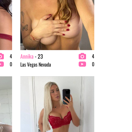
Annika
- 23
4
4
0
0
Las Vegas Nevada