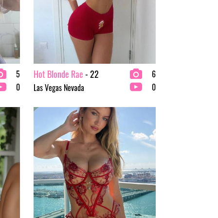
Hot Blonde Rae
- 22
5
6
0
0
Las Vegas Nevada