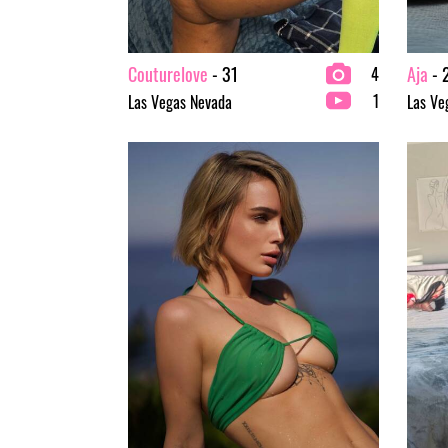
Couturelove
- 31
Aja
- 
4
1
Las Vegas Nevada
Las Ve