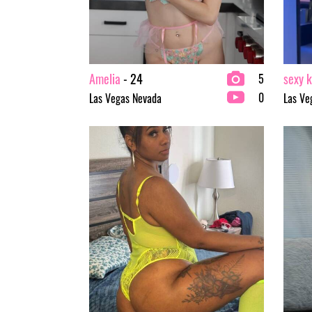
Amelia
- 24
sexy k
5
0
Las Vegas Nevada
Las Ve