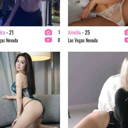
ira
- 21
Amelia
- 25
1
0
gas Nevada
Las Vegas Nevada