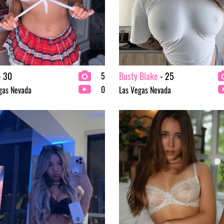
 30
Busty Blake
- 25
5
0
gas Nevada
Las Vegas Nevada