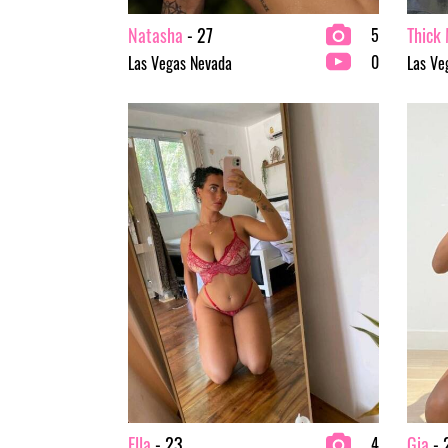
Natasha
- 27
Thick
5
0
Las Vegas Nevada
Las Ve
Ella
- 23
Gia
- 
4