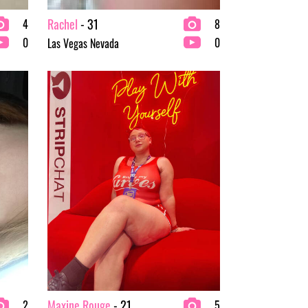
Rachel
- 31
4
8
0
0
Las Vegas Nevada
Maxine Rouge
- 21
2
5