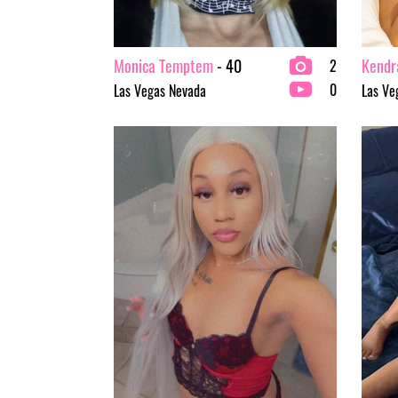
Monica Temptem
- 40
Kendr
2
0
Las Vegas Nevada
Las Ve