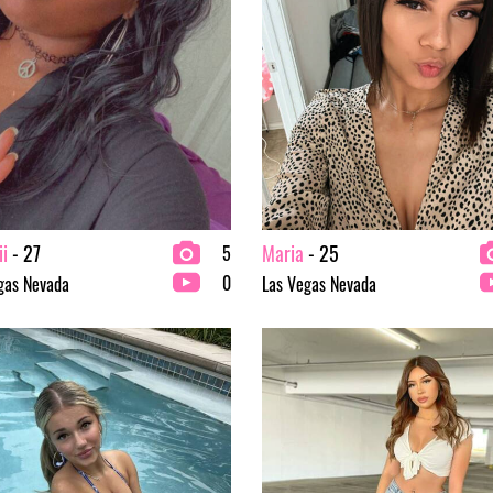
ii
- 27
Maria
- 25
5
0
gas Nevada
Las Vegas Nevada