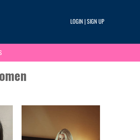
LOGIN
|
SIGN UP
S
Women