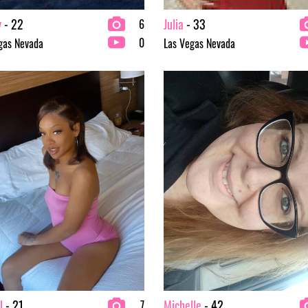
y
- 22
Julia
- 33
6
0
gas Nevada
Las Vegas Nevada
l
- 21
Michelle
- 42
7