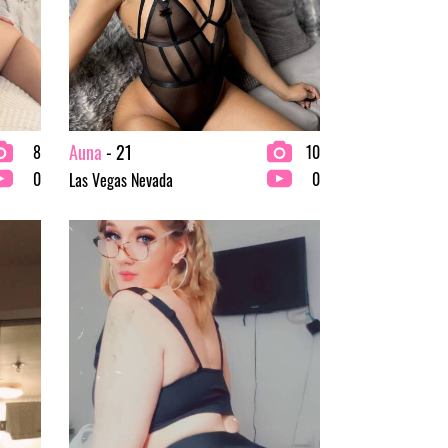
Auna
- 21
8
10
0
0
Las Vegas Nevada