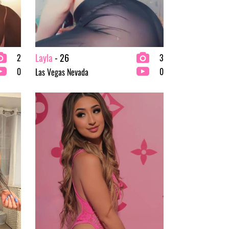
Layla
- 26
2
3
0
0
Las Vegas Nevada