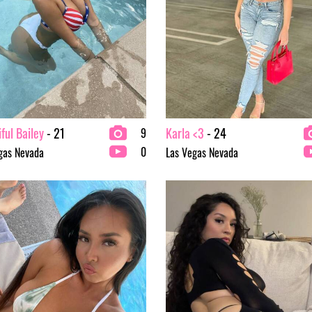
ful Bailey
- 21
Karla <3
- 24
9
0
gas Nevada
Las Vegas Nevada