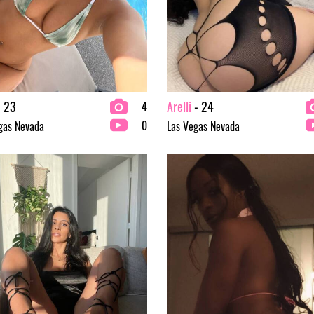
 23
Arelli
- 24
4
0
gas Nevada
Las Vegas Nevada