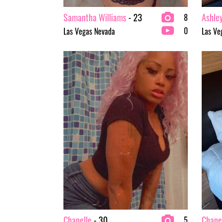
Samantha Williams
- 23
Ashle
8
0
Las Vegas Nevada
Las Ve
Chanelle
- 30
Chane
5