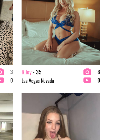
Riley
- 35
3
8
0
0
Las Vegas Nevada