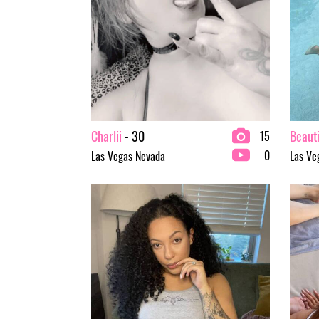
Charlii
- 30
Beauti
15
0
Las Vegas Nevada
Las Ve