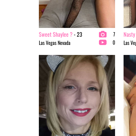
Sweet Shaylee ?
- 23
Nasty
7
0
Las Vegas Nevada
Las Ve