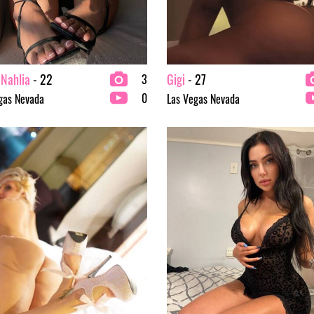
 Nahlia
- 22
Gigi
- 27
3
0
gas Nevada
Las Vegas Nevada