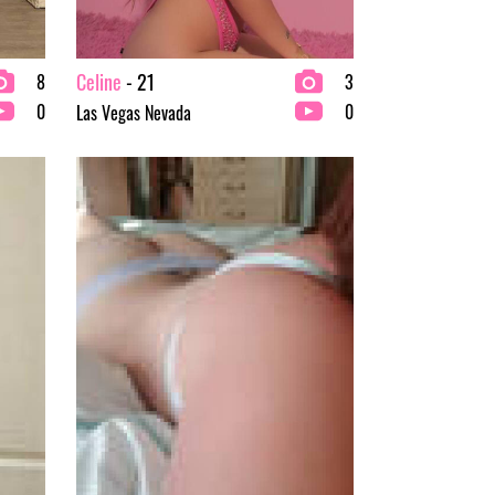
Celine
- 21
8
3
0
0
Las Vegas Nevada