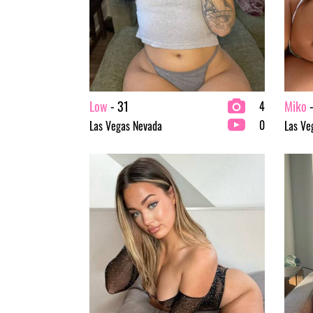
Low
- 31
Miko
-
4
0
Las Vegas Nevada
Las Ve