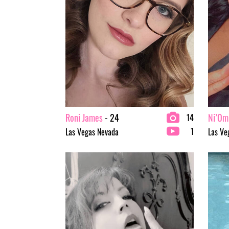
Roni James
- 24
Ni’Om
14
1
Las Vegas Nevada
Las Ve