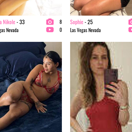
a Nikole
- 33
Sophie
- 25
8
0
gas Nevada
Las Vegas Nevada